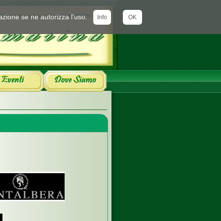
azione se ne autorizza l'uso.
Info
OK