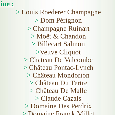
ine :
>
Louis Roederer Champagne
>
Dom Pérignon
>
Champagne Ruinart
>
Moët & Chandon
>
Billecart Salmon
>
Veuve Cliquot
>
Chateau De Valcombe
>
Château Pontac-Lynch
>
Château Mondorion
>
Château Du Tertre
>
Château De Malle
>
Claude Cazals
>
Domaine Des Perdrix
>
Domaine Franck Millet