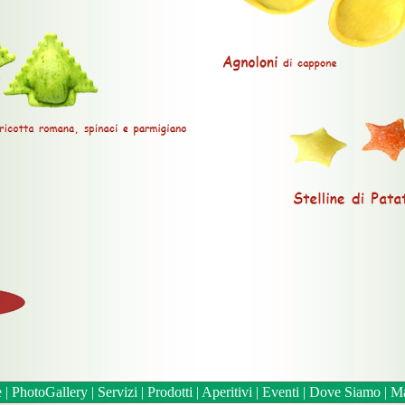
e
|
PhotoGallery
|
Servizi
|
Prodotti
|
Aperitivi
|
Eventi
|
Dove Siamo
|
Ma