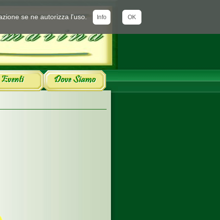
azione se ne autorizza l'uso.
Info
OK