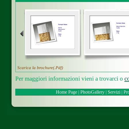
Scarica la brochure(.Pdf)
Per maggiori informazioni vieni a trovarci o
c
Home Page
|
PhotoGallery
|
Servizi
|
Pro