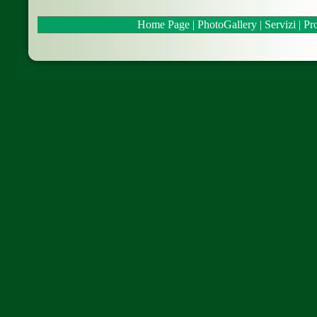
Home Page
|
PhotoGallery
|
Servizi
|
Pro