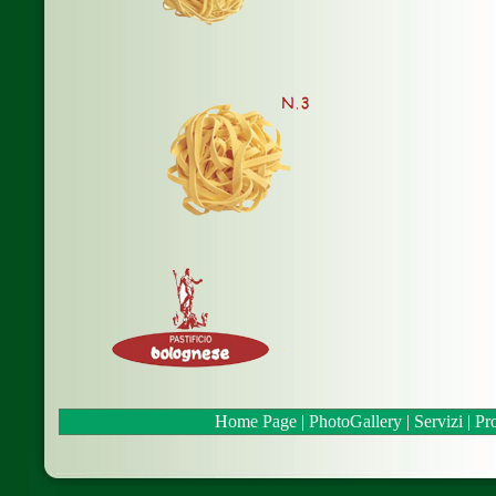
Home Page
|
PhotoGallery
|
Servizi
|
Pro